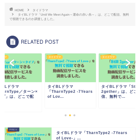
HOME
タイドラマ
タイBLドラマ「Until We Meet Again～運命の赤い糸～」は、どこで配信、無料
で視聴できるのか調査しました。
RELATED POST
ドラマ
タイドラマ
タイドラマ
イBLドラマ
タイBLドラマ
タイBLドラマ「Still
harnType／ターン×
「TharnType2 -7Years
2gether」は、どこ
イプ」は、どこで配
of Lov...
信、無料で...
.
タイBLドラマ「TharnType2 -7Years
of Love-」...